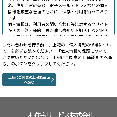
名、住所、電話番号、電子メールアドレスなどの個人
情報を厳重な管理のもとに、保存・利用を行っており
ます。
個人情報は、利用者の問い合わせ等に対する当サイト
からの回答・連絡、また催し告知やお知らせなど限ら
れた範囲のみで利用し、法令の規定に基づき、裁判所
などの機関より個人情報の開示が求められた場合を除
お問い合わせを行う前に、上記の「個人情報の保護につい
き、利用者ご本人の同意を得ず無断で第三者に提供す
て」を必ずお読みください。「個人情報の保護について」
る事は一切ごさいません。
に同意いただいた場合は「上記にご同意の上 確認画面へ進
む」のボタンをクリックしてください。
上記にご同意の上 確認画面
へ進む